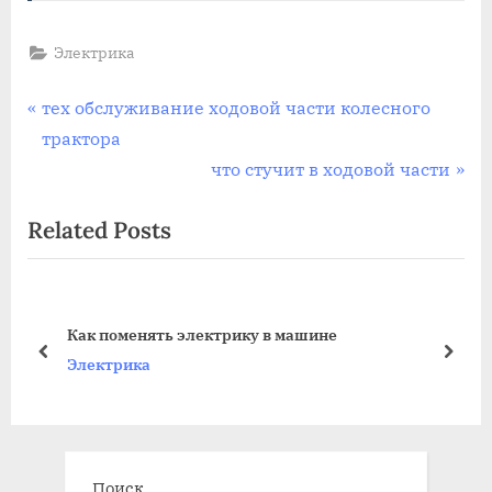
Электрика
Навигация
P
тех обслуживание ходовой части колесного
r
трактора
по
e
N
что стучит в ходовой части
записям
v
e
Related Posts
i
x
o
t
u
P
s
o
Как поменять электрику в машине
P
s
prev
next
Электрика
o
t
s
:
t
:
Поиск