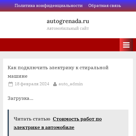
Skip
Политика конфиденциальности
Обратная связь
to
autogrenada.ru
content
Автомобильный сайт
Как подключить электрику к стиральной
машине
Posted
By
18 февраля 2024
auto_admin
on
Загрузка…
Читать статью
Стоимость работ по
электрике в автомобиле