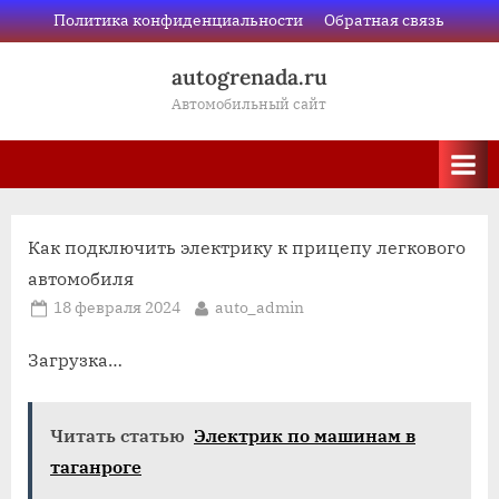
Skip
Политика конфиденциальности
Обратная связь
to
autogrenada.ru
content
Автомобильный сайт
Как подключить электрику к прицепу легкового
автомобиля
Posted
By
18 февраля 2024
auto_admin
on
Загрузка…
Читать статью
Электрик по машинам в
таганроге