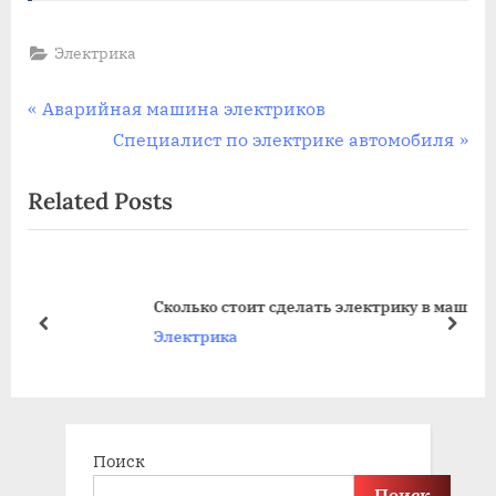
Электрика
Навигация
P
Аварийная машина электриков
r
N
Специалист по электрике автомобиля
по
e
e
Related Posts
записям
v
x
i
t
o
P
u
o
Сколько стоит сделать электрику в машине
s
s
prev
next
Электрика
P
t
o
:
s
t
Поиск
:
Поиск