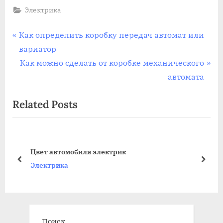
Электрика
Навигация
P
Как определить коробку передач автомат или
r
вариатор
по
e
N
Как можно сделать от коробке механического
записям
v
e
автомата
i
x
Related Posts
o
t
u
P
s
o
P
s
Цвет автомобиля электрик
o
t
prev
next
Электрика
s
:
t
:
Поиск