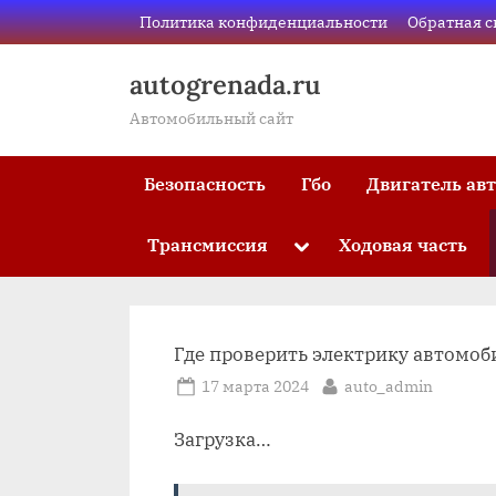
Skip
Политика конфиденциальности
Обратная с
to
content
autogrenada.ru
Автомобильный сайт
Безопасность
Гбо
Двигатель ав
Трансмиссия
Ходовая часть
Toggle
sub-
menu
Где проверить электрику автомоб
Posted
By
17 марта 2024
auto_admin
on
Загрузка…