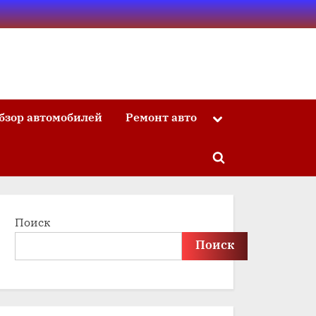
бзор автомобилей
Ремонт авто
Toggle
sub-
menu
Toggle
search
form
Поиск
Поиск