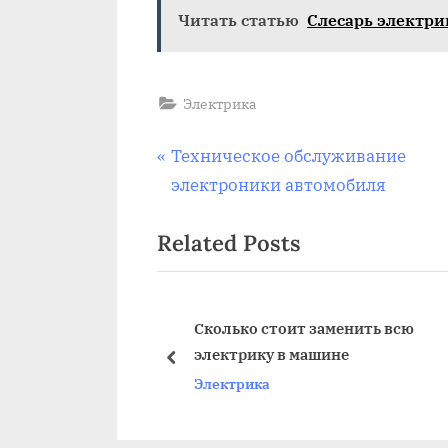
Читать статью
Слесарь электри
Электрика
Навигация
P
Техническое обслуживание
r
электроники автомобиля
по
e
Related Posts
v
записям
i
o
u
машину по
Сколько стоит заменить всю
электрику в машине
s
prev
Электрика
P
o
s