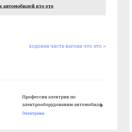
к автомобилей кто это
N
ходовая часть вагона что это
e
x
t
P
o
s
Профессия электрик по
Авито
электрооборудованию автомобиля
t
next
Элект
Электрика
: