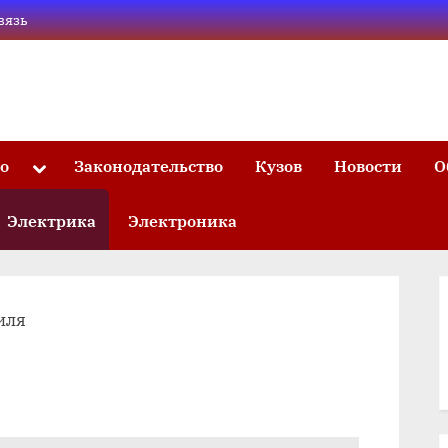
вязь
то
Законодательство
Кузов
Новости
О
Toggle
sub-
menu
Электрика
Электроника
иля