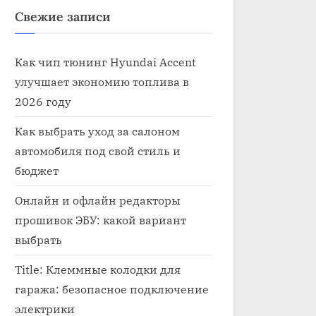
Свежие записи
Как чип тюнинг Hyundai Accent
улучшает экономию топлива в
2026 году
Как выбрать уход за салоном
автомобиля под свой стиль и
бюджет
Онлайн и офлайн редакторы
прошивок ЭБУ: какой вариант
Кто ремонтирует эле
выбрать
 электрик автомобилей
машине
рика
Title: Клеммные колодки для
Электрика
гаража: безопасное подключение
электрики