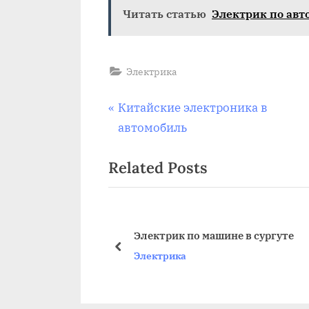
Читать статью
Электрик по авт
Электрика
Навигация
P
Китайские электроника в
r
автомобиль
по
e
Related Posts
v
записям
i
o
u
ны электрик
Электрик по машине в сургуте
s
prev
Электрика
P
o
s