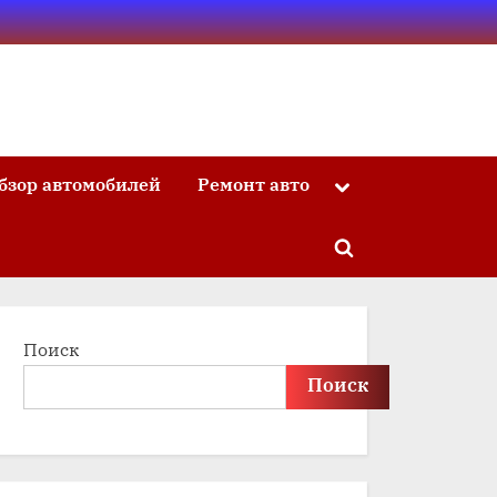
бзор автомобилей
Ремонт авто
Toggle
sub-
menu
Toggle
search
form
Поиск
Поиск