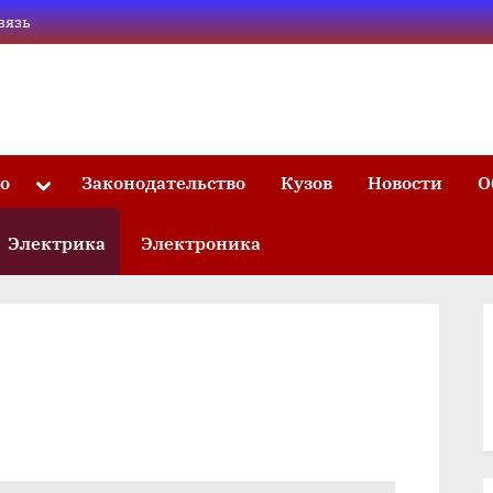
вязь
то
Законодательство
Кузов
Новости
О
Toggle
sub-
menu
Электрика
Электроника