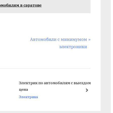
омобилям в саратове
N
Автомобили с минимумом
e
электроники
x
t
P
o
s
Электрик по автомобилям с выездом
Элект
цена
t
next
Элект
Электрика
: