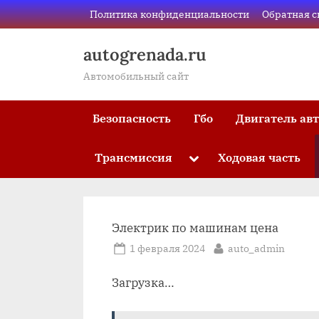
Skip
Политика конфиденциальности
Обратная с
to
content
autogrenada.ru
Автомобильный сайт
Безопасность
Гбо
Двигатель ав
Трансмиссия
Ходовая часть
Toggle
sub-
menu
Электрик по машинам цена
Posted
By
1 февраля 2024
auto_admin
on
Загрузка…