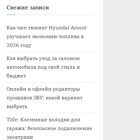
Свежие записи
Как чип тюнинг Hyundai Accent
улучшает экономию топлива в
2026 году
Как выбрать уход за салоном
автомобиля под свой стиль и
бюджет
Онлайн и офлайн редакторы
прошивок ЭБУ: какой вариант
Кто ремонтирует эле
выбрать
рик автомобилей в тамбове
машине
рика
Title: Клеммные колодки для
Электрика
гаража: безопасное подключение
электрики