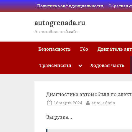
Skip
Политика конфиденциальности
Обратная с
to
content
autogrenada.ru
Автомобильный сайт
Безопасность
Гбо
Двигатель ав
Трансмиссия
Ходовая часть
Toggle
sub-
menu
Диагностика автомобиля по элект
Posted
By
16 марта 2024
auto_admin
on
Загрузка…