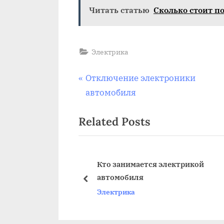
Читать статью
Сколько стоит п
Электрика
Навигация
P
Отключение электроники
r
автомобиля
по
e
Related Posts
v
записям
i
o
u
на дженерал
Кто занимается электрикой
автомобиля
s
prev
Электрика
P
o
s