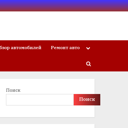
бзор автомобилей
Ремонт авто
Toggle
sub-
menu
Toggle
search
form
Поиск
Поиск