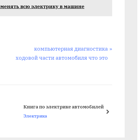
оменять всю электрику в машине
N
компьютерная диагностика
e
ходовой части автомобиля что это
x
t
P
o
s
Стоим
Книга по электрике автомобилей
авто
t
next
Электрика
Элект
: