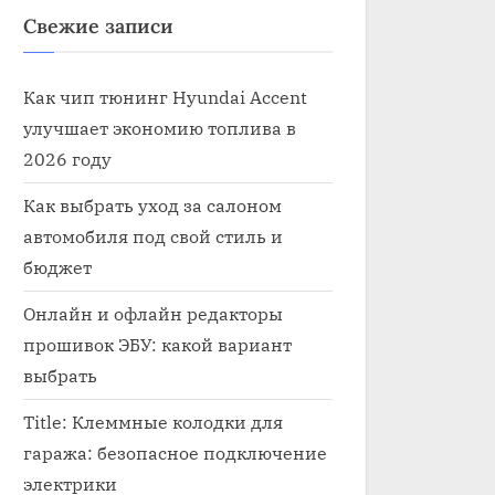
Свежие записи
Как чип тюнинг Hyundai Accent
улучшает экономию топлива в
2026 году
Как выбрать уход за салоном
автомобиля под свой стиль и
бюджет
Онлайн и офлайн редакторы
прошивок ЭБУ: какой вариант
ость работ по электрике в
выбрать
Электрик по провод
мобиле
Электрика
Title: Клеммные колодки для
рика
гаража: безопасное подключение
электрики