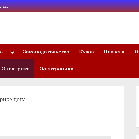
вязь
то
Законодательство
Кузов
Новости
О
Toggle
sub-
menu
Электрика
Электроника
рике цена