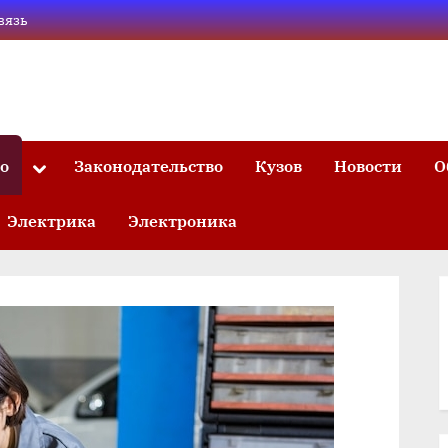
вязь
то
Законодательство
Кузов
Новости
О
Toggle
sub-
menu
Электрика
Электроника