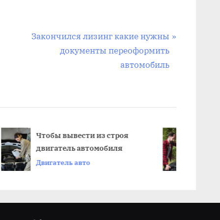
N
Закончился лизинг какие нужны
e
документы переоформить
x
автомобиль
t
P
o
s
t
роя
Что такое заклинивание
ля
двигателя автомобиля
:
next
Двигатель авто