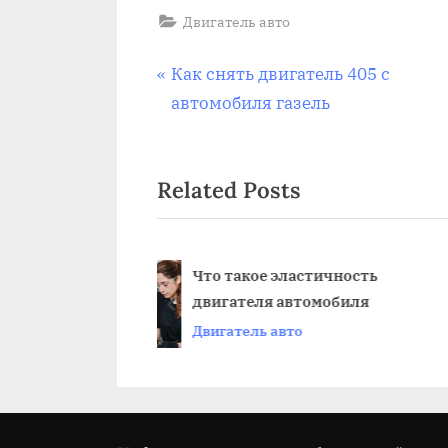
Двигатель авто
Навигация
P
Как снять двигатель 405 с
r
автомобиля газель
по
e
v
записям
Related Posts
i
o
u
s
акое эластичность
Чтобы вывести из ст
теля автомобиля
двигатель автомоби
P
prev
тель авто
Двигатель авто
o
s
t
: