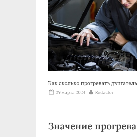
Как сколько прогревать двигател
Posted
By
29 марта 2024
Redactor
on
Значение прогрева