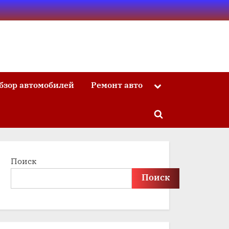
бзор автомобилей
Ремонт авто
Toggle
sub-
menu
Toggle
search
form
Поиск
Поиск