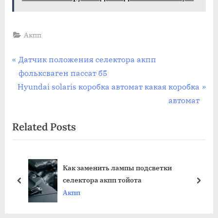
Акпп
Навигация
P
Датчик положения селектора акпп
r
фольксваген пассат б5
по
N
e
Hyundai solaris коробка автомат какая коробка
записям
e
v
автомат
x
i
Related Posts
t
o
P
u
o
s
Как заменить лампы подсветки
s
P
селектора акпп тойота
t
o
prev
next
Акпп
:
s
t