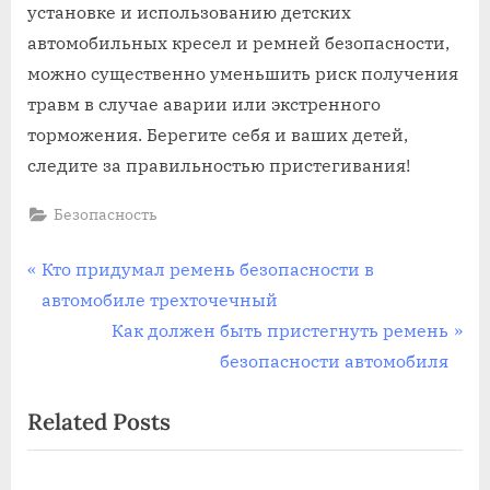
установке и использованию детских
автомобильных кресел и ремней безопасности,
можно существенно уменьшить риск получения
травм в случае аварии или экстренного
торможения. Берегите себя и ваших детей,
следите за правильностью пристегивания!
Безопасность
Навигация
P
Кто придумал ремень безопасности в
r
автомобиле трехточечный
по
e
N
Как должен быть пристегнуть ремень
записям
v
e
безопасности автомобиля
i
x
Related Posts
o
t
u
P
s
o