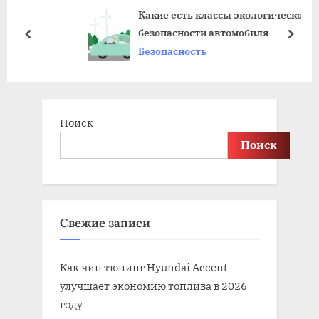
Какие есть классы экологической
P
s
безопасности автомобиля
o
t
prev
next
Безопасность
s
:
t
:
Поиск
Поиск
Свежие записи
Как чип тюнинг Hyundai Accent
улучшает экономию топлива в 2026
году