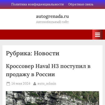
Skip
Политика конфиденциальности
Обратная связь
to
autogrenada.ru
content
Автомобильный сайт
Рубрика:
Новости
Кроссовер Haval H3 поступил в
продажу в России
Posted
By
16 мая 2024
auto_admin
on