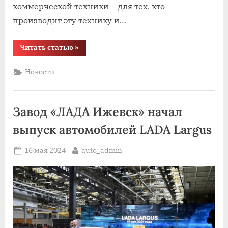
коммерческой техники – для тех, кто
производит эту технику и…
“«ComAuto
Читать статью
»
–
2024»:
нужны
Новости
ли
рынку
коммерческого
транспорта
новые
Завод «ЛАДА Ижевск» начал
игроки?”
выпуск автомобилей LADA Largus
Posted
By
16 мая 2024
auto_admin
on