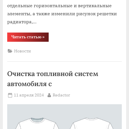
отдельные горизонтальные и вертикальные
элементы, а также изменили рисунок решетки
радиатора,…
“Самый
Читать статью
»
продаваемый
минивэн
в
Новости
Китае
Buick
GL8
получил
“гибридное”
Очистка топливной систем
обновление”
автомобиля с
Posted
By
11 апреля 2024
Redactor
on