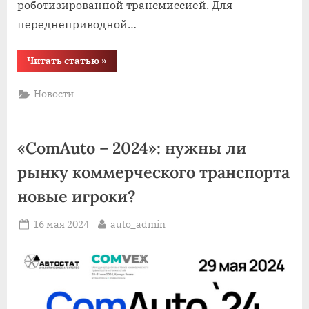
роботизированной трансмиссией. Для
переднеприводной…
“Кроссовер
Читать статью
»
Haval
H3
поступил
Новости
в
продажу
в
России”
«ComAuto – 2024»: нужны ли
рынку коммерческого транспорта
новые игроки?
Posted
By
16 мая 2024
auto_admin
on