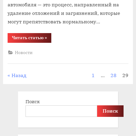
автомобиля — это процесс, направленный на
удаление отложений и загрязнений, которые
могут препятствовать нормальному…
“Очистка
Читать статью
»
топливной
систем
автомобиля
Новости
с”
Пагинация
Назад
1
…
28
29
записей
Поиск
Поиск