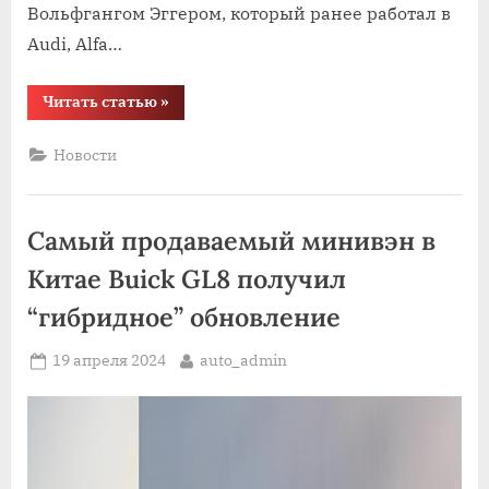
Вольфгангом Эггером, который ранее работал в
Audi, Alfa…
“BYD
Читать статью
»
показал
суперкар
с
Новости
двумя
отдельными
кокпитами
для
водителя
Самый продаваемый минивэн в
и
пассажира”
Китае Buick GL8 получил
“гибридное” обновление
Posted
By
19 апреля 2024
auto_admin
on