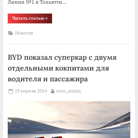
Линии №1 в Тольятти…
“Завод
Читать статью
»
«ЛАДА
Ижевск»
начал
Новости
выпуск
автомобилей
LADA
Largus”
BYD показал суперкар с двумя
отдельными кокпитами для
водителя и пассажира
Posted
By
19 апреля 2024
auto_admin
on