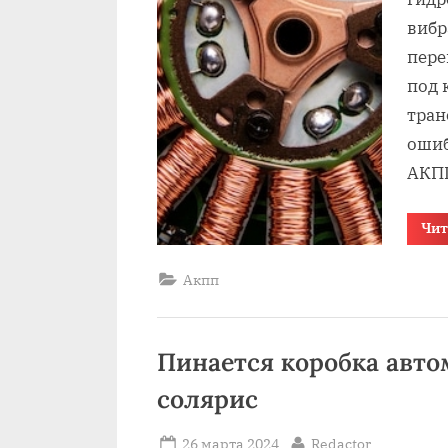
вибр
пере
под 
тран
ошиб
АКПП
Чит
Акпп
Пинается коробка авто
солярис
Posted
By
26 марта 2024
Redactor