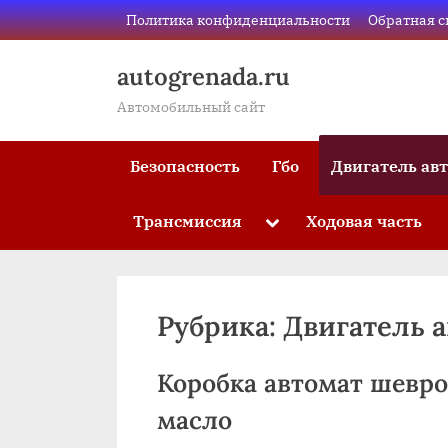
Skip
Политика конфиденциальности
Обратная с
to
content
autogrenada.ru
Автомобильный сайт
Безопасность
Гбо
Двигатель ав
Трансмиссия
Ходовая часть
Toggle
sub-
menu
Рубрика:
Двигатель а
Коробка автомат шевро
масло