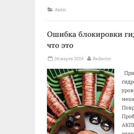
Акпп
Ошибка блокировки ги
что это
Posted
By
26 марта 2024
Redactor
on
При
гидр
уров
меха
Повр
Проб
АКП
гидр