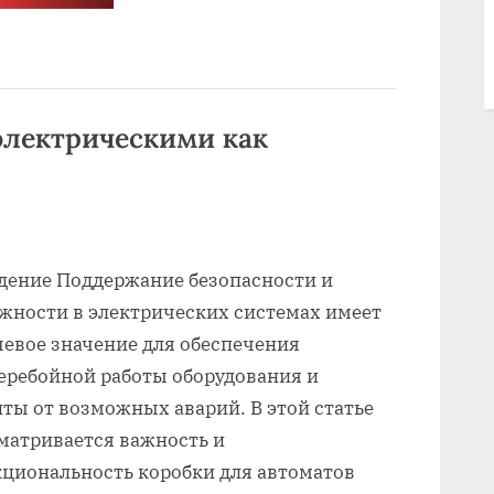
автомат
шевроле
кобальт
когда
менять
масло”
электрическими как
ение Поддержание безопасности и
жности в электрических системах имеет
евое значение для обеспечения
еребойной работы оборудования и
ты от возможных аварий. В этой статье
матривается важность и
циональность коробки для автоматов