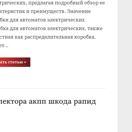
трических, предлагая подробный обзор ее
ктеристик и преимуществ. Значение
бки для автоматов электрических
бка для автоматов электрических, также
стная как распределительная коробка,
ет…
“Коробка
ать статью
»
с
автоматами
электрическими
как
называется”
ектора акпп шкода рапид