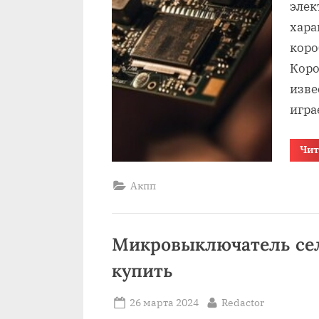
элек
хара
коро
Коро
изве
игра
Чит
Акпп
Микровыключатель сел
купить
Posted
By
26 марта 2024
Redactor