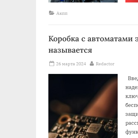
Акпп
Коробка с автоматами 
называется
Posted
By
26 марта 2024
Redactor
on
Введ
наде
ключ
бесп
защи
расс
функ