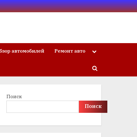
бзор автомобилей
Ремонт авто
Toggle
sub-
menu
Toggle
search
form
Поиск
Поиск