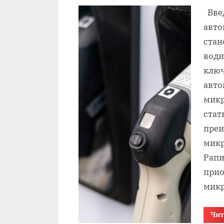
on
Введ
авт
стан
води
ключ
авто
микр
стат
преи
микр
Рапи
прио
микр
Чит