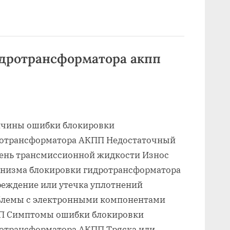
акпп
шкода
рапид
купить”
дротрансформатора акпп
чины ошибки блокировки
отрансформатора АКПП Недостаточный
ень трансмиссионной жидкости Износ
низма блокировки гидротрансформатора
еждение или утечка уплотнений
лемы с электронными компонентами
П Симптомы ошибки блокировки
отрансформатора АКПП Тряска или