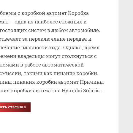
лемы с коробкой автомат Коробка
мат — одна из наиболее сложных и
гостоящих систем в любом автомобиле.
отвечает за переключение передач и
печение плавности хода. Однако, время
ремени владельцы могут столкнуться с
лемами в работе автоматической
смиссии, такими как пинание коробки.
ины пинания коробки автомат Причины
ния коробки автомат на Hyundai Solaris…
“Пинается
ать статью
»
коробка
автомат
что
делать
хендай
солярис”