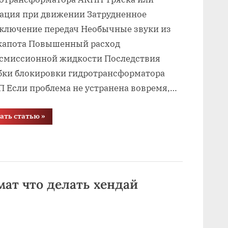
ация при движении Затрудненное
ключение передач Необычные звуки из
капота Повышенный расход
смиссионной жидкости Последствия
ки блокировки гидротрансформатора
 Если проблема не устранена вовремя,…
“Ошибка
ать статью
»
блокировки
гидротрансформатора
акпп
что
это”
мат что делать хендай