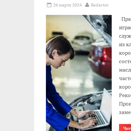
Posted
By
26 марта 2024
Redactor
on
Прав
игра
служ
из к
коро
сост
масл
част
коро
Реко
Прои
зам
Чит