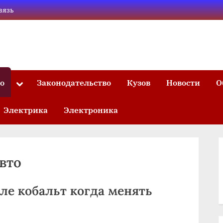
вязь
то
Законодательство
Кузов
Новости
О
Toggle
sub-
menu
Электрика
Электроника
вто
ле кобальт когда менять