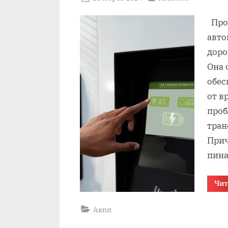
on
Проб
авто
доро
Она 
обес
от в
проб
тран
Прич
пина
Чит
Акпп